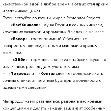
качественной едой в любое время, а отдых стал ярким
и запоминающимся.
Путешествуйте по кухням мира с Restorator Projects:
—
«
Вах!Хинкали
»
– душа Грузии в сочных хинкали,
хрустящих хачапури и ароматных блюдах на мангале.
—
«
Бахор
»
– гостеприимный Узбекистан с
наваристым пловом, нежными мантами и пряным
лагманом.
—
«
Эбби
» –
гармония японских и тайских вкусов: от
изысканных роллов до жгучего том-яма.
—
«
Потроха
» и
«
Коптильня
»
– европейские хиты:
сочные стейки, аппетитные бургеры и копчености с
идеальными специями.
Мы продолжаем развиваться, радовать вас новыми
концепциями и делать каждый ваш визит особенным.